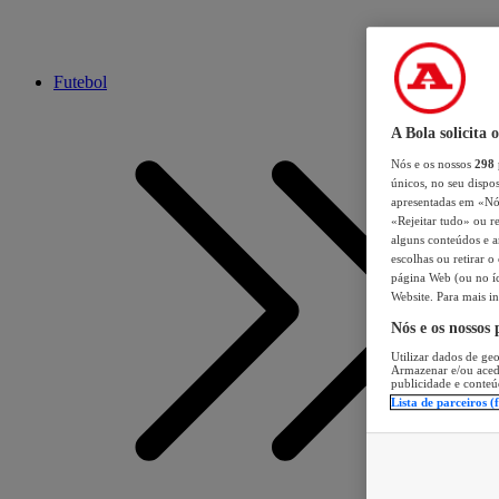
Futebol
A Bola solicita 
Nós e os nossos
298
únicos, no seu dispos
apresentadas em «Nós 
«Rejeitar tudo» ou re
alguns conteúdos e an
escolhas ou retirar 
página Web (ou no íc
Website. Para mais in
Nós e os nossos
Utilizar dados de geo
Armazenar e/ou aced
publicidade e conteú
Lista de parceiros (