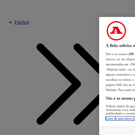
Futebol
A Bola solicita 
Nós e os nossos
298
únicos, no seu dispos
apresentadas em «Nós 
«Rejeitar tudo» ou re
alguns conteúdos e an
escolhas ou retirar 
página Web (ou no íc
Website. Para mais in
Nós e os nossos
Utilizar dados de geo
Armazenar e/ou aced
publicidade e conteú
Lista de parceiros (