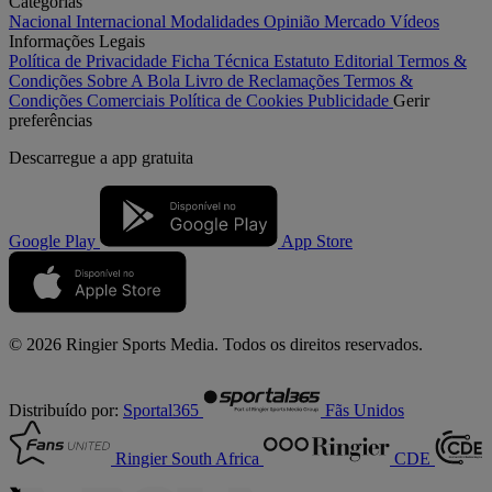
Categorias
Nacional
Internacional
Modalidades
Opinião
Mercado
Vídeos
Informações Legais
Política de Privacidade
Ficha Técnica
Estatuto Editorial
Termos &
Condições
Sobre A Bola
Livro de Reclamações
Termos &
Condições Comerciais
Política de Cookies
Publicidade
Gerir
preferências
Descarregue a
app gratuita
Google Play
App Store
© 2026 Ringier Sports Media. Todos os direitos reservados.
Distribuído por:
Sportal365
Fãs Unidos
Ringier South Africa
CDE