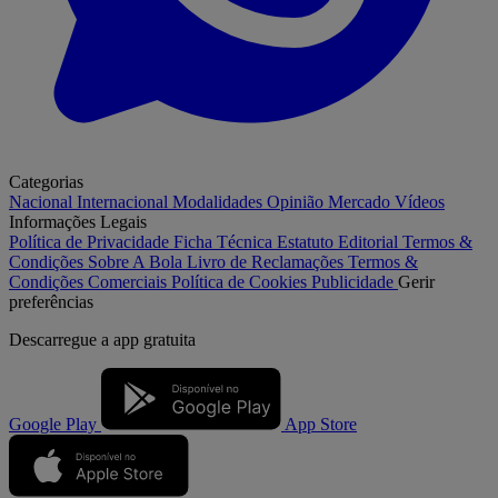
Categorias
Nacional
Internacional
Modalidades
Opinião
Mercado
Vídeos
Informações Legais
Política de Privacidade
Ficha Técnica
Estatuto Editorial
Termos &
Condições
Sobre A Bola
Livro de Reclamações
Termos &
Condições Comerciais
Política de Cookies
Publicidade
Gerir
preferências
Descarregue a
app gratuita
Google Play
App Store