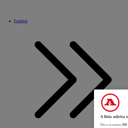
Futebol
A Bola solicita 
Nós e os nossos
298