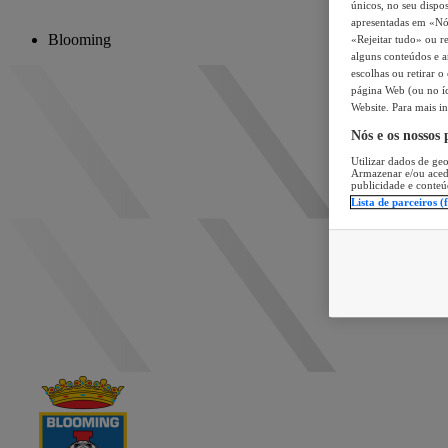
únicos, no seu dispos
apresentadas em «Nós 
Blooming
«Rejeitar tudo» ou re
alguns conteúdos e an
escolhas ou retirar 
página Web (ou no íc
Website. Para mais in
Nós e os nossos
Utilizar dados de geo
Armazenar e/ou aced
publicidade e conteú
Lista de parceiros (