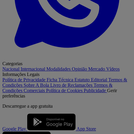
Categorias
Nacional
Internacional
Modalidades
Opinião
Mercado
Vídeos
Informações Legais
Política de Privacidade
Ficha Técnica
Estatuto Editorial
Termos &
Condições
Sobre A Bola
Livro de Reclamações
Termos &
Condições Comerciais
Política de Cookies
Publicidade
Gerir
preferências
Descarregue a
app gratuita
Google Play
App Store