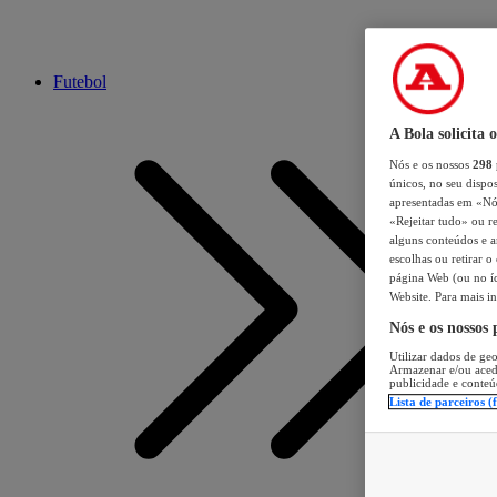
Futebol
A Bola solicita 
Nós e os nossos
298
únicos, no seu dispos
apresentadas em «Nós 
«Rejeitar tudo» ou re
alguns conteúdos e an
escolhas ou retirar 
página Web (ou no íc
Website. Para mais in
Nós e os nossos
Utilizar dados de geo
Armazenar e/ou aced
publicidade e conteú
Lista de parceiros (