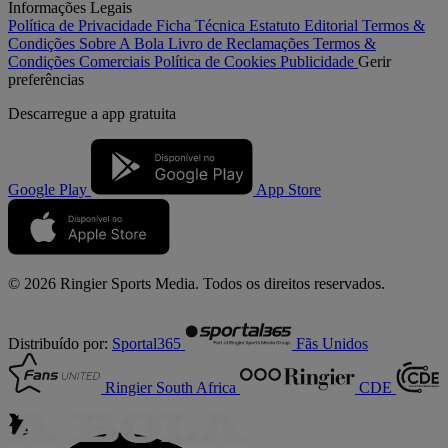
Informações Legais
Política de Privacidade
Ficha Técnica
Estatuto Editorial
Termos &
Condições
Sobre A Bola
Livro de Reclamações
Termos &
Condições Comerciais
Política de Cookies
Publicidade
Gerir
preferências
Descarregue a
app gratuita
Google Play
App Store
© 2026 Ringier Sports Media. Todos os direitos reservados.
Distribuído por:
Sportal365
Fãs Unidos
Ringier South Africa
CDE