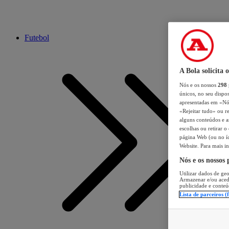
Futebol
A Bola solicita 
Nós e os nossos
298
únicos, no seu dispos
apresentadas em «Nós 
«Rejeitar tudo» ou re
alguns conteúdos e an
escolhas ou retirar 
página Web (ou no íc
Website. Para mais in
Nós e os nossos
Utilizar dados de geo
Armazenar e/ou aced
publicidade e conteú
Lista de parceiros (