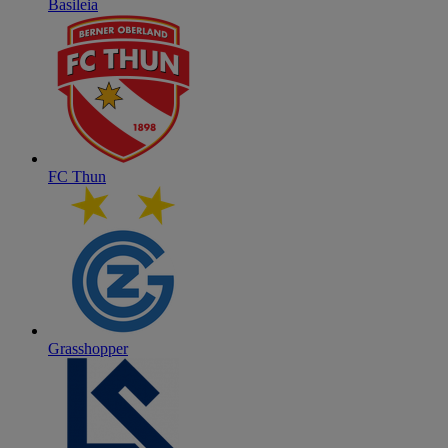
Basileia
FC Thun
Grasshopper