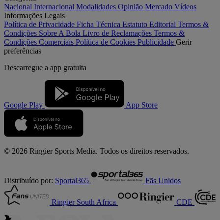
Nacional
Internacional
Modalidades
Opinião
Mercado
Vídeos
Informações Legais
Política de Privacidade
Ficha Técnica
Estatuto Editorial
Termos &
Condições
Sobre A Bola
Livro de Reclamações
Termos &
Condições Comerciais
Política de Cookies
Publicidade
Gerir
preferências
Descarregue a
app gratuita
Google Play
App Store
© 2026 Ringier Sports Media. Todos os direitos reservados.
Distribuído por:
Sportal365
Fãs Unidos
Ringier South Africa
CDE