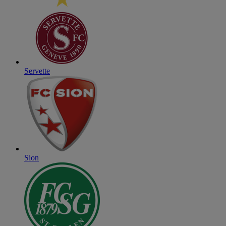
Servette
Sion