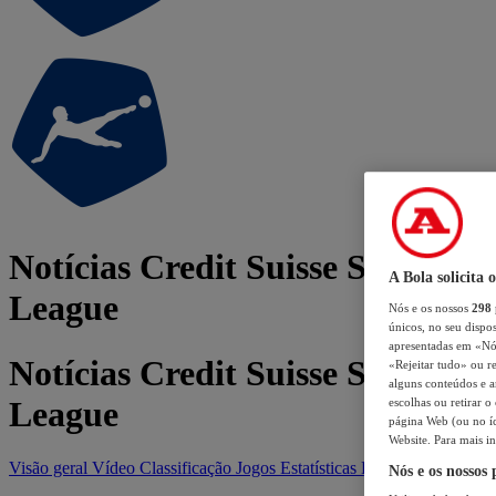
Notícias Credit Suisse Super
A Bola solicita 
League
Nós e os nossos
298
únicos, no seu dispos
apresentadas em «Nós 
Notícias Credit Suisse Super
«Rejeitar tudo» ou re
alguns conteúdos e an
League
escolhas ou retirar 
página Web (ou no íc
Website. Para mais in
Visão geral
Vídeo
Classificação
Jogos
Estatísticas
Equipas
Nós e os nossos