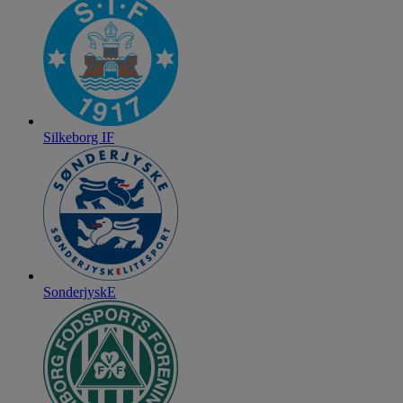
Silkeborg IF
SonderjyskE