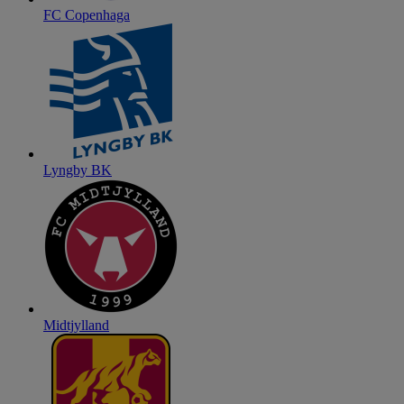
FC Copenhaga
Lyngby BK
Midtjylland