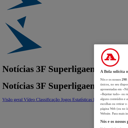
Notícias 3F Superligaen
A Bola solicita 
Nós e os nossos
298
Notícias 3F Superligaen
únicos, no seu dispos
apresentadas em «Nós 
«Rejeitar tudo» ou re
Visão geral
Vídeo
Classificação
Jogos
Estatísticas
Equipas
alguns conteúdos e an
escolhas ou retirar 
página Web (ou no íc
Website. Para mais in
Nós e os nossos