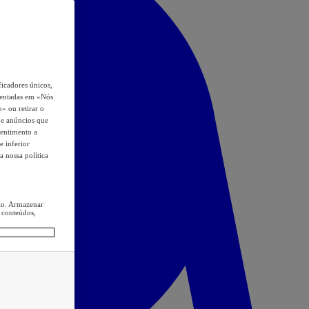
icadores únicos,
esentadas em «Nós
o» ou retirar o
s e anúncios que
sentimento a
e inferior
a nossa política
ção. Armazenar
 conteúdos,