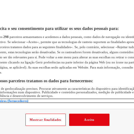
icita o seu consentimento para utilizar os seus dados pessoais para:
sos
298
parceiros armazenamos e acedemos a dados pessoais, como dados de navegação ou identif
itivo. Se selecionar «Aceito», permite que as tecnologias de rastreio suportem as finalidades apr
rceiros tratamos dados para as seguintes finalidades». Se, pelo contrário, selecionar «Rejeitar tud
ento, estas tecnologias serão desativadas. Se os rastreadores forem desativados, alguns conteúdo
 ser tão relevantes para si. Pode voltar a este menu para alterar as suas escolhas ou retirar o con
nto clicando na ligação Gerir preferências na parte inferior da página Web (ou no ícone na part
ágina, se aplicável). As suas escolhas serão aplicadas em Website. Para mais informação, consulte 
e.
ossos parceiros tratamos os dados para fornecermos:
 de geolocalização precisos. Procurar ativamente as características do dispositivo para identifica
 informações num dispositivo. Publicidade e conteúdos personalizados, medição de publicidade e
diência e desenvolvimento de serviços.
eiros (fornecedores)
Mostrar finalidades
Aceito