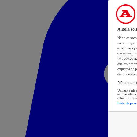
A Bola sol
Nós e os nos
no seu dispos
e os nossos pa
seu consentim
vê poderão não
qualquer mome
esquerda da p
de privacidad
Nós e os n
Utilizar dados
e/ou aceder a
estudos de au
Lista de parc