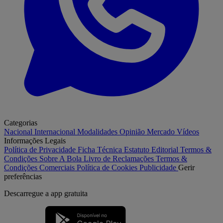
Categorias
Nacional
Internacional
Modalidades
Opinião
Mercado
Vídeos
Informações Legais
Política de Privacidade
Ficha Técnica
Estatuto Editorial
Termos &
Condições
Sobre A Bola
Livro de Reclamações
Termos &
Condições Comerciais
Política de Cookies
Publicidade
Gerir
preferências
Descarregue a
app gratuita