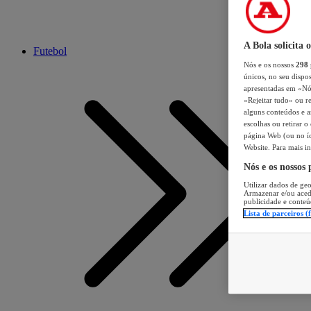
A Bola solicita 
Futebol
Nós e os nossos
298
únicos, no seu dispos
apresentadas em «Nós 
«Rejeitar tudo» ou re
alguns conteúdos e an
escolhas ou retirar 
página Web (ou no íc
Website. Para mais in
Nós e os nossos
Utilizar dados de geo
Armazenar e/ou aced
publicidade e conteú
Lista de parceiros (