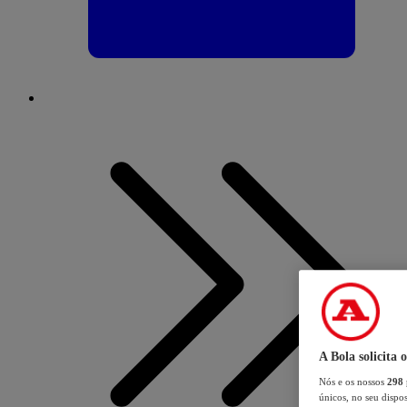
A Bola solicita 
Nós e os nossos
298
únicos, no seu dispos