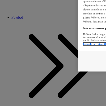
apresentadas em «Nós 
«Rejeitar tudo» ou re
alguns conteúdos e an
escolhas ou retirar 
Futebol
página Web (ou no íc
Website. Para mais in
Nós e os nossos
Utilizar dados de geo
Armazenar e/ou aced
publicidade e conteú
Lista de parceiros (