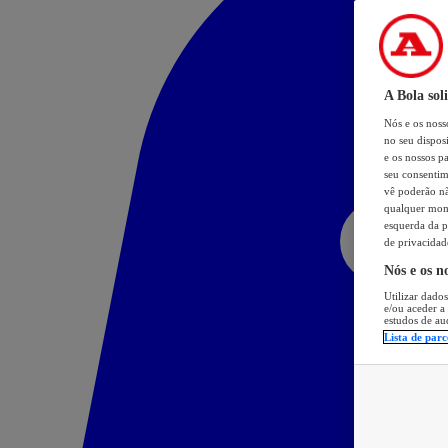
A Bola sol
Nós e os nos
no seu dispos
e os nossos pa
seu consentim
vê poderão não
qualquer mome
esquerda da p
de privacidad
Nós e os n
Utilizar dados
e/ou aceder a
estudos de au
Lista de parc