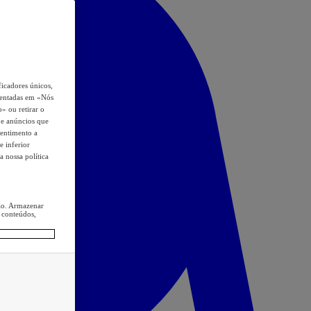
icadores únicos,
esentadas em «Nós
o» ou retirar o
s e anúncios que
sentimento a
e inferior
a nossa política
ção. Armazenar
 conteúdos,