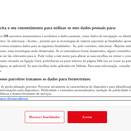
icita o seu consentimento para utilizar os seus dados pessoais para:
sos
298
parceiros armazenamos e acedemos a dados pessoais, como dados de navegação ou identif
itivo. Se selecionar «Aceito», permite que as tecnologias de rastreio suportem as finalidades apr
rceiros tratamos dados para as seguintes finalidades». Se, pelo contrário, selecionar «Rejeitar tud
ento, estas tecnologias serão desativadas. Se os rastreadores forem desativados, alguns conteúdo
 ser tão relevantes para si. Pode voltar a este menu para alterar as suas escolhas ou retirar o con
nto clicando na ligação Gerir preferências na parte inferior da página Web (ou no ícone na part
ágina, se aplicável). As suas escolhas serão aplicadas em Website. Para mais informação, consulte 
e.
ossos parceiros tratamos os dados para fornecermos:
 de geolocalização precisos. Procurar ativamente as características do dispositivo para identifica
 informações num dispositivo. Publicidade e conteúdos personalizados, medição de publicidade e
diência e desenvolvimento de serviços.
eiros (fornecedores)
Mostrar finalidades
Aceito