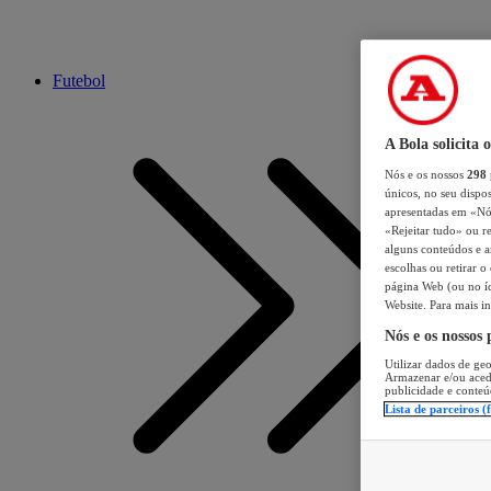
Futebol
A Bola solicita 
Nós e os nossos
298
únicos, no seu dispos
apresentadas em «Nós 
«Rejeitar tudo» ou re
alguns conteúdos e an
escolhas ou retirar 
página Web (ou no íc
Website. Para mais in
Nós e os nossos
Utilizar dados de geo
Armazenar e/ou aced
publicidade e conteú
Lista de parceiros (