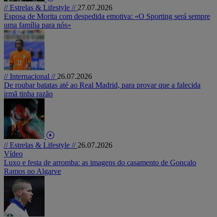
// Estrelas & Lifestyle //
27.07.2026
Esposa de Morita com despedida emotiva: «O Sporting será sempre
uma família para nós»
// Internacional //
26.07.2026
De roubar batatas até ao Real Madrid, para provar que a falecida
irmã tinha razão
// Estrelas & Lifestyle //
26.07.2026
Vídeo
Luxo e festa de arromba: as imagens do casamento de Gonçalo
Ramos no Algarve