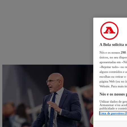
A Bola solicita 
Nós e os nossos
298
únicos, no seu dispos
apresentadas em «Nós 
«Rejeitar tudo» ou re
alguns conteúdos e an
escolhas ou retirar 
página Web (ou no íc
Website. Para mais in
Nós e os nossos
Utilizar dados de geo
Armazenar e/ou aced
publicidade e conteú
Lista de parceiros (