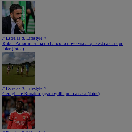
// Estrelas & Lifestyle //
Ruben Amorim brilha no banco: o novo visual que está a dar que
falar (fotos)
// Estrelas & Lifestyle //
Georgina e Ronaldo jogam golfe junto a casa (fotos)