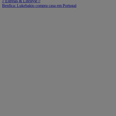
// Estrelas & Lifestyle //
Benfica: Lukebakio compra casa em Portugal