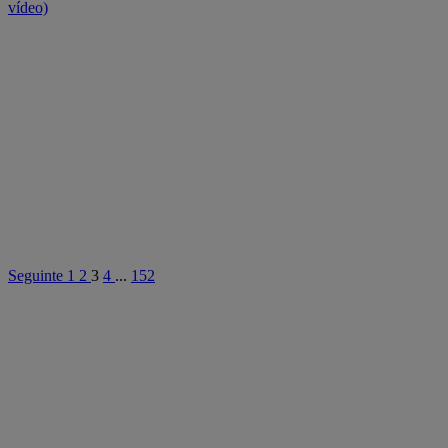
vídeo)
Seguinte
1
2
3
4
...
152