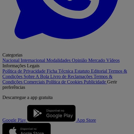
Categorias
Nacional
Internacional
Modalidades
Opinião
Mercado
Vídeos
Informações Legais
Política de Privacidade
Ficha Técnica
Estatuto Editorial
Termos &
Condições
Sobre A Bola
Livro de Reclamações
Termos &
Condições Comerciais
Política de Cookies
Publicidade
Gerir
preferências
Descarregue a
app gratuita
Google Play
App Store