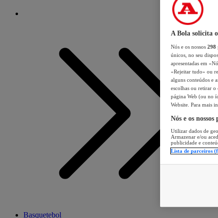
A Bola solicita 
Nós e os nossos
298
únicos, no seu dispos
apresentadas em «Nós 
«Rejeitar tudo» ou re
alguns conteúdos e an
escolhas ou retirar 
página Web (ou no íc
Website. Para mais in
Nós e os nossos
Utilizar dados de geo
Armazenar e/ou aced
publicidade e conteú
Lista de parceiros (
Basquetebol