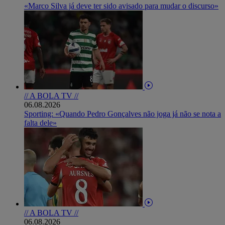
«Marco Silva já deve ter sido avisado para mudar o discurso»
// A BOLA TV //
06.08.2026
Sporting: «Quando Pedro Gonçalves não joga já não se nota a
falta dele»
// A BOLA TV //
06.08.2026