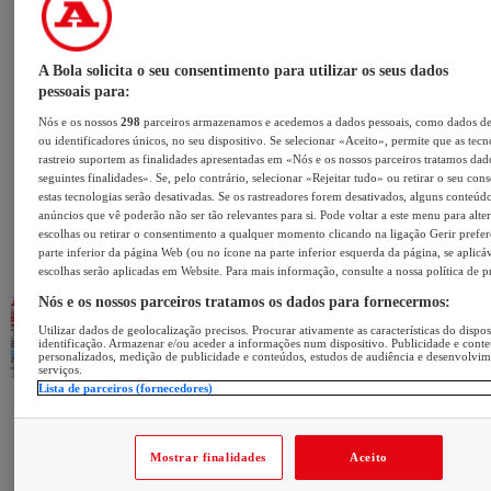
A Bola solicita o seu consentimento para utilizar os seus dados
pessoais para:
Nós e os nossos
298
parceiros armazenamos e acedemos a dados pessoais, como dados d
ou identificadores únicos, no seu dispositivo. Se selecionar «Aceito», permite que as tecn
rastreio suportem as finalidades apresentadas em «Nós e os nossos parceiros tratamos dad
seguintes finalidades». Se, pelo contrário, selecionar «Rejeitar tudo» ou retirar o seu con
estas tecnologias serão desativadas. Se os rastreadores forem desativados, alguns conteúd
anúncios que vê poderão não ser tão relevantes para si. Pode voltar a este menu para alter
escolhas ou retirar o consentimento a qualquer momento clicando na ligação Gerir prefer
parte inferior da página Web (ou no ícone na parte inferior esquerda da página, se aplicáv
escolhas serão aplicadas em Website. Para mais informação, consulte a nossa política de p
Nós e os nossos parceiros tratamos os dados para fornecermos:
Utilizar dados de geolocalização precisos. Procurar ativamente as características do dispos
identificação. Armazenar e/ou aceder a informações num dispositivo. Publicidade e cont
personalizados, medição de publicidade e conteúdos, estudos de audiência e desenvolvi
serviços.
Lista de parceiros (fornecedores)
Mostrar finalidades
Aceito