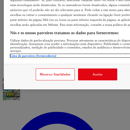
seguintes finalidades». Se, pelo contrário, selecionar «Rejeitar tudo» ou retirar o seu con
estas tecnologias serão desativadas. Se os rastreadores forem desativados, alguns conteúd
anúncios que vê poderão não ser tão relevantes para si. Pode voltar a este menu para alter
escolhas ou retirar o consentimento a qualquer momento clicando na ligação Gerir prefer
parte inferior da página Web (ou no ícone na parte inferior esquerda da página, se aplicáv
escolhas serão aplicadas em Website. Para mais informação, consulte a nossa política de p
Nós e os nossos parceiros tratamos os dados para fornecermos:
Utilizar dados de geolocalização precisos. Procurar ativamente as características do dispos
identificação. Armazenar e/ou aceder a informações num dispositivo. Publicidade e cont
personalizados, medição de publicidade e conteúdos, estudos de audiência e desenvolvi
serviços.
Lista de parceiros (fornecedores)
Mostrar finalidades
Aceito