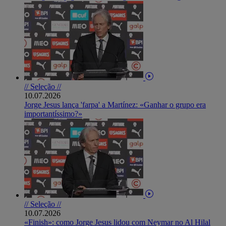
// Seleção //
10.07.2026
Jorge Jesus lança 'farpa' a Martínez: «Ganhar o grupo era
importantíssimo?»
// Seleção //
10.07.2026
«Finish»: como Jorge Jesus lidou com Neymar no Al Hilal