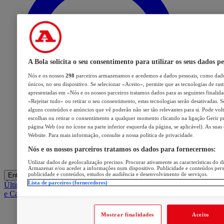
A Bola solicita o seu consentimento para utilizar os seus dados pe
Nós e os nossos
298
parceiros armazenamos e acedemos a dados pessoais, como dado
únicos, no seu dispositivo. Se selecionar «Aceito», permite que as tecnologias de ras
apresentadas em «Nós e os nossos parceiros tratamos dados para as seguintes finalidad
«Rejeitar tudo» ou retirar o seu consentimento, estas tecnologias serão desativadas. S
alguns conteúdos e anúncios que vê poderão não ser tão relevantes para si. Pode volta
escolhas ou retirar o consentimento a qualquer momento clicando na ligação Gerir pre
página Web (ou no ícone na parte inferior esquerda da página, se aplicável). As suas
Website. Para mais informação, consulte a nossa política de privacidade.
Nós e os nossos parceiros tratamos os dados para fornecermos:
Utilizar dados de geolocalização precisos. Procurar ativamente as características do di
Armazenar e/ou aceder a informações num dispositivo. Publicidade e conteúdos per
publicidade e conteúdos, estudos de audiência e desenvolvimento de serviços.
Entrar
Lista de parceiros (fornecedores)
Últimas
Mercado
Opinião
iGaming Hub
A BOLA SUGERE
Barba
e Cabelo
Mostrar finalidades
Aceito