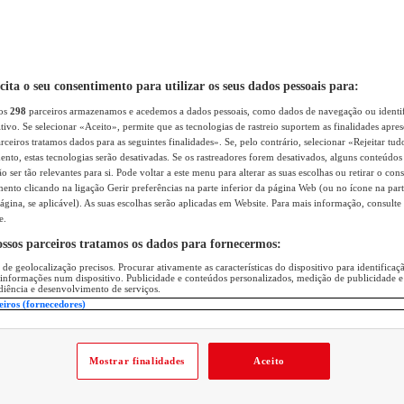
icita o seu consentimento para utilizar os seus dados pessoais para:
sos
298
parceiros armazenamos e acedemos a dados pessoais, como dados de navegação ou identif
itivo. Se selecionar «Aceito», permite que as tecnologias de rastreio suportem as finalidades apr
rceiros tratamos dados para as seguintes finalidades». Se, pelo contrário, selecionar «Rejeitar tud
ento, estas tecnologias serão desativadas. Se os rastreadores forem desativados, alguns conteúdo
 ser tão relevantes para si. Pode voltar a este menu para alterar as suas escolhas ou retirar o con
nto clicando na ligação Gerir preferências na parte inferior da página Web (ou no ícone na part
ágina, se aplicável). As suas escolhas serão aplicadas em Website. Para mais informação, consulte 
e.
ossos parceiros tratamos os dados para fornecermos:
 de geolocalização precisos. Procurar ativamente as características do dispositivo para identifica
 informações num dispositivo. Publicidade e conteúdos personalizados, medição de publicidade e
diência e desenvolvimento de serviços.
eiros (fornecedores)
Mostrar finalidades
Aceito