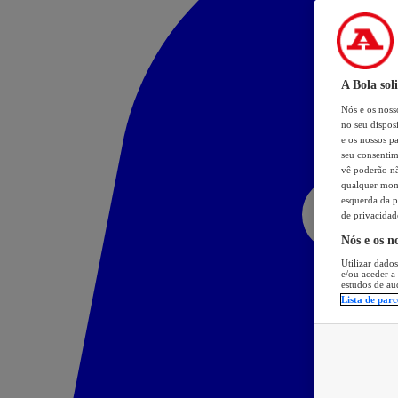
A Bola sol
Nós e os nos
no seu dispos
e os nossos pa
seu consentim
vê poderão não
qualquer mome
esquerda da p
de privacidad
Nós e os n
Utilizar dados
e/ou aceder a
estudos de au
Lista de parc