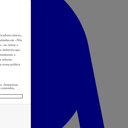
icadores únicos,
esentadas em «Nós
o» ou retirar o
s e anúncios que
sentimento a
e inferior
a nossa política
ção. Armazenar
 conteúdos,