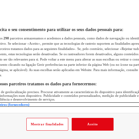
icita o seu consentimento para utilizar os seus dados pessoais para:
sos
298
parceiros armazenamos e acedemos a dados pessoais, como dados de navegação ou identif
itivo. Se selecionar «Aceito», permite que as tecnologias de rastreio suportem as finalidades apr
rceiros tratamos dados para as seguintes finalidades». Se, pelo contrário, selecionar «Rejeitar tud
ento, estas tecnologias serão desativadas. Se os rastreadores forem desativados, alguns conteúdo
 ser tão relevantes para si. Pode voltar a este menu para alterar as suas escolhas ou retirar o con
nto clicando na ligação Gerir preferências na parte inferior da página Web (ou no ícone na part
ágina, se aplicável). As suas escolhas serão aplicadas em Website. Para mais informação, consulte 
e.
ossos parceiros tratamos os dados para fornecermos:
 de geolocalização precisos. Procurar ativamente as características do dispositivo para identifica
 informações num dispositivo. Publicidade e conteúdos personalizados, medição de publicidade e
diência e desenvolvimento de serviços.
eiros (fornecedores)
Mostrar finalidades
Aceito