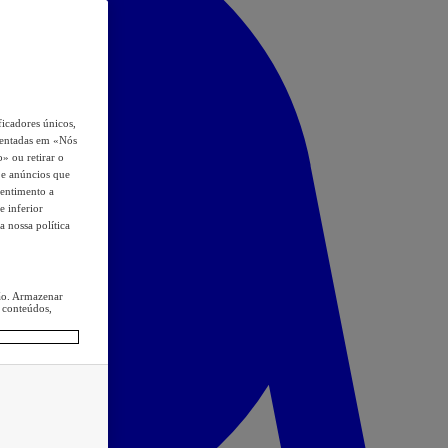
icadores únicos,
esentadas em «Nós
o» ou retirar o
s e anúncios que
sentimento a
e inferior
a nossa política
ção. Armazenar
 conteúdos,