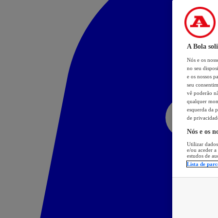
A Bola sol
Nós e os nos
no seu dispos
e os nossos pa
seu consentim
vê poderão não
qualquer mome
esquerda da p
de privacidad
Nós e os n
Utilizar dados
e/ou aceder a
estudos de au
Lista de parc