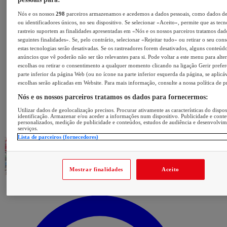
Nós e os nossos
298
parceiros armazenamos e acedemos a dados pessoais, como dados d
ou identificadores únicos, no seu dispositivo. Se selecionar «Aceito», permite que as tecn
rastreio suportem as finalidades apresentadas em «Nós e os nossos parceiros tratamos dad
seguintes finalidades». Se, pelo contrário, selecionar «Rejeitar tudo» ou retirar o seu con
estas tecnologias serão desativadas. Se os rastreadores forem desativados, alguns conteúd
anúncios que vê poderão não ser tão relevantes para si. Pode voltar a este menu para alter
escolhas ou retirar o consentimento a qualquer momento clicando na ligação Gerir prefer
parte inferior da página Web (ou no ícone na parte inferior esquerda da página, se aplicáv
escolhas serão aplicadas em Website. Para mais informação, consulte a nossa política de p
Nós e os nossos parceiros tratamos os dados para fornecermos:
Utilizar dados de geolocalização precisos. Procurar ativamente as características do dispos
identificação. Armazenar e/ou aceder a informações num dispositivo. Publicidade e cont
personalizados, medição de publicidade e conteúdos, estudos de audiência e desenvolvi
serviços.
Lista de parceiros (fornecedores)
Mostrar finalidades
Aceito