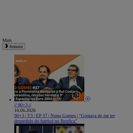
Mais
Anterior
// 90+3 //
16.06.2026
90+3 | T3 | EP 37 | Nuno Gomes | “Gostava de me ter
despedido do futebol no Benfica”