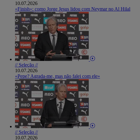
10.07.2026
«Finish»: como Jorge Jesus lidou com Neymar no Al Hilal
// Seleção //
10.07.2026
«Pepe? Agrada-me, mas não falei com ele»
// Seleção //
10.07.2026