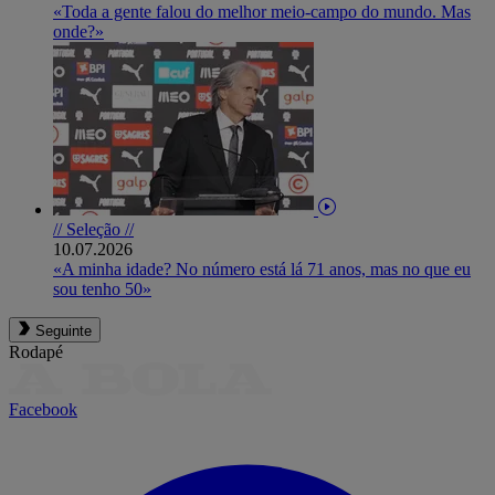
«Toda a gente falou do melhor meio-campo do mundo. Mas
onde?»
// Seleção //
10.07.2026
«A minha idade? No número está lá 71 anos, mas no que eu
sou tenho 50»
Seguinte
Rodapé
Facebook