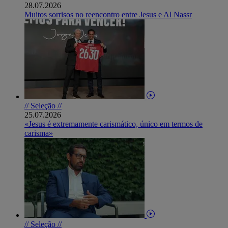
28.07.2026
Muitos sorrisos no reencontro entre Jesus e Al Nassr
// Seleção //
25.07.2026
«Jesus é extremamente carismático, único em termos de
carisma»
// Seleção //