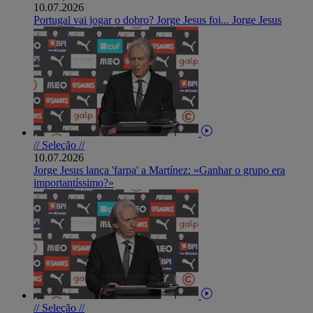
10.07.2026
Portugal vai jogar o dobro? Jorge Jesus foi... Jorge Jesus
// Seleção //
10.07.2026
Jorge Jesus lança 'farpa' a Martínez: «Ganhar o grupo era
importantíssimo?»
// Seleção //