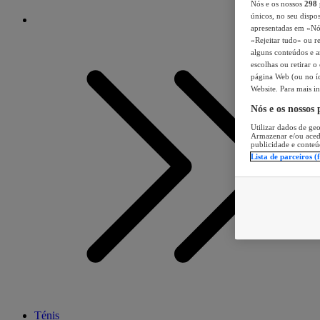
Nós e os nossos
298
únicos, no seu dispos
apresentadas em «Nós 
«Rejeitar tudo» ou re
alguns conteúdos e an
escolhas ou retirar 
página Web (ou no íc
Website. Para mais in
Nós e os nossos
Utilizar dados de geo
Armazenar e/ou aced
publicidade e conteú
Lista de parceiros (
Ténis