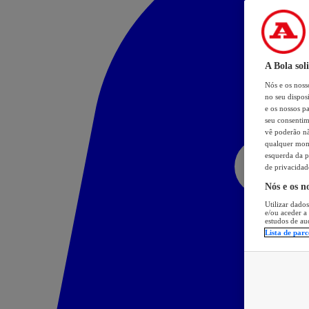
A Bola sol
Nós e os nos
no seu dispos
e os nossos pa
seu consentim
vê poderão não
qualquer mome
esquerda da p
de privacidad
Nós e os n
Utilizar dados
e/ou aceder a
estudos de au
Lista de parc