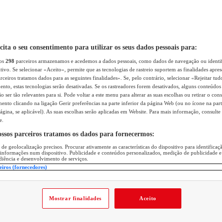
icita o seu consentimento para utilizar os seus dados pessoais para:
sos
298
parceiros armazenamos e acedemos a dados pessoais, como dados de navegação ou identif
itivo. Se selecionar «Aceito», permite que as tecnologias de rastreio suportem as finalidades apr
rceiros tratamos dados para as seguintes finalidades». Se, pelo contrário, selecionar «Rejeitar tud
ento, estas tecnologias serão desativadas. Se os rastreadores forem desativados, alguns conteúdo
 ser tão relevantes para si. Pode voltar a este menu para alterar as suas escolhas ou retirar o con
nto clicando na ligação Gerir preferências na parte inferior da página Web (ou no ícone na part
ágina, se aplicável). As suas escolhas serão aplicadas em Website. Para mais informação, consulte 
e.
ossos parceiros tratamos os dados para fornecermos:
 de geolocalização precisos. Procurar ativamente as características do dispositivo para identifica
 informações num dispositivo. Publicidade e conteúdos personalizados, medição de publicidade e
diência e desenvolvimento de serviços.
eiros (fornecedores)
Mostrar finalidades
Aceito