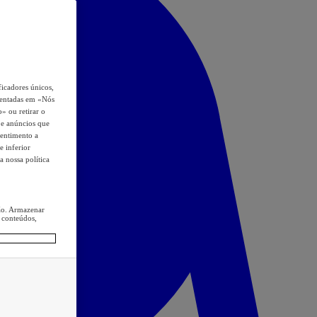
icadores únicos,
esentadas em «Nós
o» ou retirar o
s e anúncios que
sentimento a
e inferior
a nossa política
ção. Armazenar
 conteúdos,