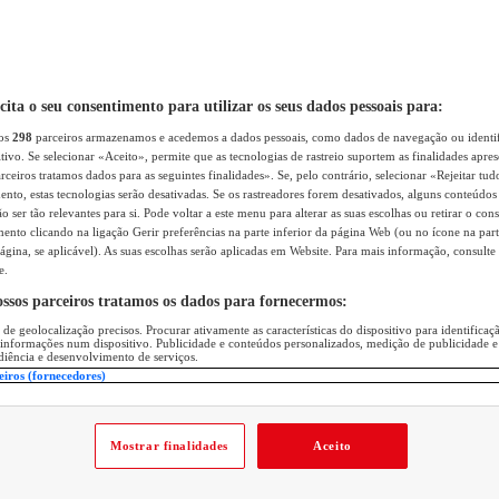
icita o seu consentimento para utilizar os seus dados pessoais para:
sos
298
parceiros armazenamos e acedemos a dados pessoais, como dados de navegação ou identif
itivo. Se selecionar «Aceito», permite que as tecnologias de rastreio suportem as finalidades apr
rceiros tratamos dados para as seguintes finalidades». Se, pelo contrário, selecionar «Rejeitar tud
ento, estas tecnologias serão desativadas. Se os rastreadores forem desativados, alguns conteúdo
 ser tão relevantes para si. Pode voltar a este menu para alterar as suas escolhas ou retirar o con
nto clicando na ligação Gerir preferências na parte inferior da página Web (ou no ícone na part
ágina, se aplicável). As suas escolhas serão aplicadas em Website. Para mais informação, consulte 
e.
ossos parceiros tratamos os dados para fornecermos:
 de geolocalização precisos. Procurar ativamente as características do dispositivo para identifica
 informações num dispositivo. Publicidade e conteúdos personalizados, medição de publicidade e
diência e desenvolvimento de serviços.
eiros (fornecedores)
Mostrar finalidades
Aceito