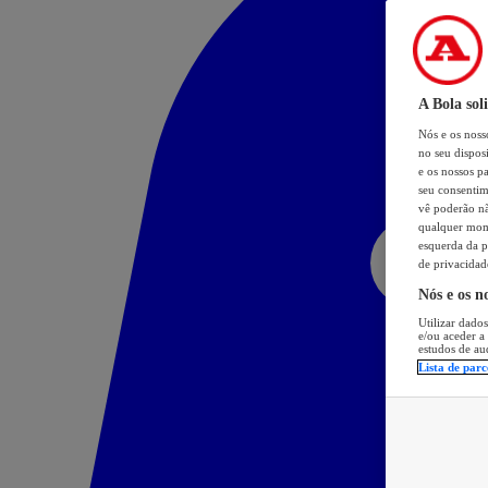
A Bola sol
Nós e os nos
no seu dispos
e os nossos pa
seu consentim
vê poderão não
qualquer mome
esquerda da p
de privacidad
Nós e os n
Utilizar dados
e/ou aceder a
estudos de au
Lista de parc