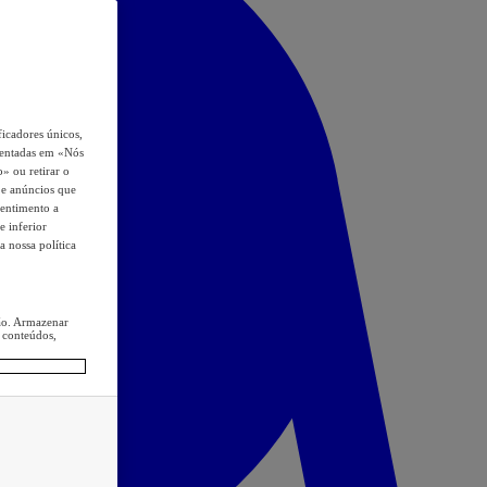
icadores únicos,
esentadas em «Nós
o» ou retirar o
s e anúncios que
sentimento a
e inferior
a nossa política
ção. Armazenar
 conteúdos,