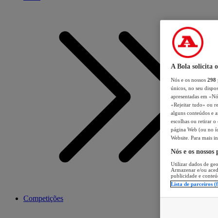
A Bola solicita 
Nós e os nossos
298
únicos, no seu dispos
apresentadas em «Nós 
«Rejeitar tudo» ou re
alguns conteúdos e an
escolhas ou retirar 
página Web (ou no íc
Website. Para mais in
Nós e os nossos
Utilizar dados de geo
Armazenar e/ou aced
publicidade e conteú
Lista de parceiros (
Competições