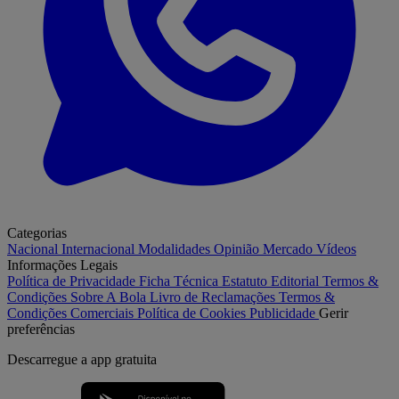
Categorias
Nacional
Internacional
Modalidades
Opinião
Mercado
Vídeos
Informações Legais
Política de Privacidade
Ficha Técnica
Estatuto Editorial
Termos &
Condições
Sobre A Bola
Livro de Reclamações
Termos &
Condições Comerciais
Política de Cookies
Publicidade
Gerir
preferências
Descarregue a
app gratuita