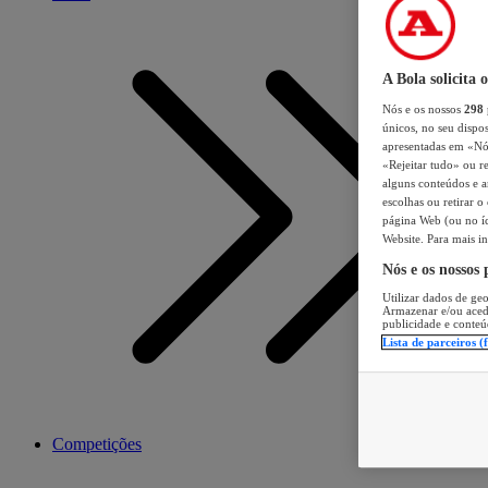
A Bola solicita 
Nós e os nossos
298
únicos, no seu dispos
apresentadas em «Nós 
«Rejeitar tudo» ou re
alguns conteúdos e an
escolhas ou retirar 
página Web (ou no íc
Website. Para mais in
Nós e os nossos
Utilizar dados de geo
Armazenar e/ou aced
publicidade e conteú
Lista de parceiros (
Competições