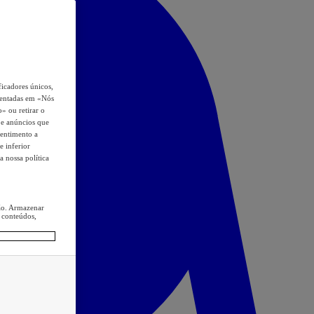
icadores únicos,
esentadas em «Nós
o» ou retirar o
s e anúncios que
sentimento a
e inferior
a nossa política
ção. Armazenar
 conteúdos,