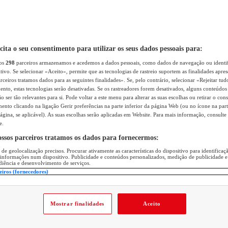
icita o seu consentimento para utilizar os seus dados pessoais para:
sos
298
parceiros armazenamos e acedemos a dados pessoais, como dados de navegação ou identif
itivo. Se selecionar «Aceito», permite que as tecnologias de rastreio suportem as finalidades apr
rceiros tratamos dados para as seguintes finalidades». Se, pelo contrário, selecionar «Rejeitar tud
ento, estas tecnologias serão desativadas. Se os rastreadores forem desativados, alguns conteúdo
 ser tão relevantes para si. Pode voltar a este menu para alterar as suas escolhas ou retirar o con
nto clicando na ligação Gerir preferências na parte inferior da página Web (ou no ícone na part
ágina, se aplicável). As suas escolhas serão aplicadas em Website. Para mais informação, consulte 
e.
ossos parceiros tratamos os dados para fornecermos:
 de geolocalização precisos. Procurar ativamente as características do dispositivo para identifica
 informações num dispositivo. Publicidade e conteúdos personalizados, medição de publicidade e
diência e desenvolvimento de serviços.
eiros (fornecedores)
Mostrar finalidades
Aceito