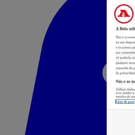
A Bola sol
Nós e os nos
no seu dispos
e os nossos pa
seu consentim
vê poderão não
qualquer mome
esquerda da p
de privacidad
Nós e os n
Utilizar dados
e/ou aceder a
estudos de au
Lista de parc