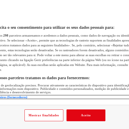
icita o seu consentimento para utilizar os seus dados pessoais para:
sos
298
parceiros armazenamos e acedemos a dados pessoais, como dados de navegação ou identif
itivo. Se selecionar «Aceito», permite que as tecnologias de rastreio suportem as finalidades apr
rceiros tratamos dados para as seguintes finalidades». Se, pelo contrário, selecionar «Rejeitar tud
ento, estas tecnologias serão desativadas. Se os rastreadores forem desativados, alguns conteúdo
 ser tão relevantes para si. Pode voltar a este menu para alterar as suas escolhas ou retirar o con
nto clicando na ligação Gerir preferências na parte inferior da página Web (ou no ícone na part
ágina, se aplicável). As suas escolhas serão aplicadas em Website. Para mais informação, consulte 
e.
ossos parceiros tratamos os dados para fornecermos:
 de geolocalização precisos. Procurar ativamente as características do dispositivo para identifica
 informações num dispositivo. Publicidade e conteúdos personalizados, medição de publicidade e
diência e desenvolvimento de serviços.
eiros (fornecedores)
Mostrar finalidades
Aceito