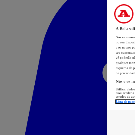
A Bola sol
Nós e os nos
no seu dispos
e os nossos pa
seu consentim
vê poderão não
qualquer mome
esquerda da p
de privacidad
Nós e os n
Utilizar dados
e/ou aceder a
estudos de au
Lista de parc