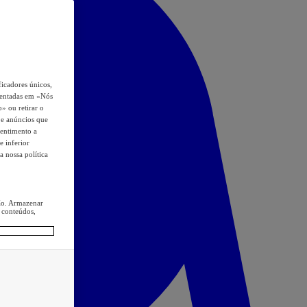
icadores únicos,
esentadas em «Nós
o» ou retirar o
s e anúncios que
sentimento a
e inferior
a nossa política
ção. Armazenar
 conteúdos,