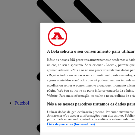
A Bola solicita o seu consentimento para utilizar
Nós e os nossos
298
parceiros armazenamos e acedemos a dados
únicos, no seu dispositivo. Se selecionar «Aceito», permite que 
apresentadas em «Nós e os nossos parceiros tratamos dados para 
«Rejeitar tudo» ou retirar o seu consentimento, estas tecnologia
alguns conteúdos e anúncios que vê poderão não ser tão relevant
escolhas ou retirar o consentimento a qualquer momento clicand
página Web (ou no ícone na parte inferior esquerda da página, s
Website. Para mais informação, consulte a nossa política de pri
Futebol
Nós e os nossos parceiros tratamos os dados par
Utilizar dados de geolocalização precisos. Procurar ativamente a
Armazenar e/ou aceder a informações num dispositivo. Publici
publicidade e conteúdos, estudos de audiência e desenvolvimen
Lista de parceiros (fornecedores)