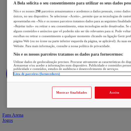
A Bola solicita o seu consentimento para utilizar os seus dados pes
Nós e os nossos
298
parceiros armazenamos e acedemos a dados pessoais, como dados 
únicos, no seu dispositivo. Se selecionar «Aceito», permite que as tecnologias de rastre
apresentadas em «Nós e os nossos parceiros tratamos dados para as seguintes finalidades
«Rejeitar tudo» ou retirar o seu consentimento, estas tecnologias serão desativadas. Se 
alguns conteúdos e anúncios que vê poderão não ser tão relevantes para si. Pode voltar 
escolhas ou retirar o consentimento a qualquer momento clicando na ligação Gerir prefe
página Web (ou no ícone na parte inferior esquerda da página, se aplicável). As suas e
Website. Para mais informação, consulte a nossa política de privacidade.
Nós e os nossos parceiros tratamos os dados para fornecermos:
Utilizar dados de geolocalização precisos. Procurar ativamente as características do disp
Armazenar e/ou aceder a informações num dispositivo. Publicidade e conteúdos perso
publicidade e conteúdos, estudos de audiência e desenvolvimento de serviços.
Lista de parceiros (fornecedores)
Mostrar finalidades
Aceito
Fans Arena
Jogos