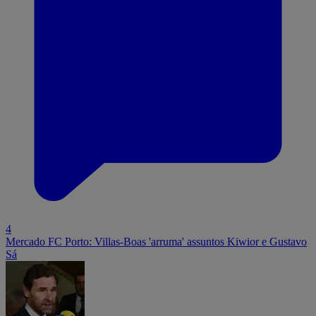
4
Mercado FC Porto: Villas-Boas 'arruma' assuntos Kiwior e Gustavo
Sá