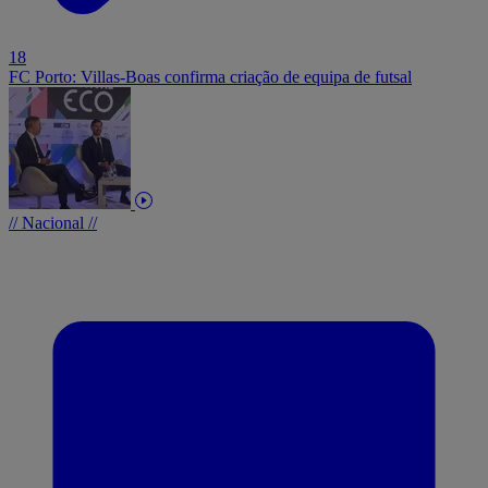
18
FC Porto: Villas-Boas confirma criação de equipa de futsal
// Nacional //