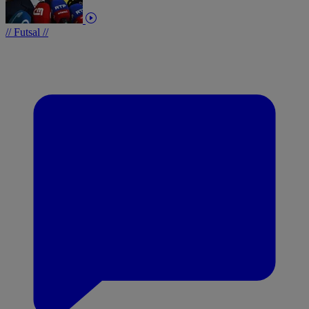
// Futsal //