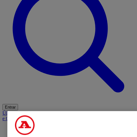
Entrar
Últimas
Mercado
Opinião
iGaming Hub
A BOLA SUGERE
Barba
e Cabelo