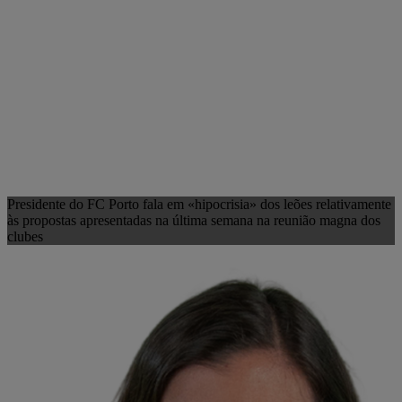
Presidente do FC Porto fala em «hipocrisia» dos leões relativamente
às propostas apresentadas na última semana na reunião magna dos
clubes