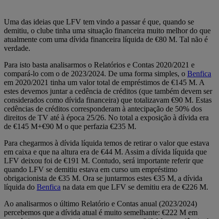
Uma das ideias que LFV tem vindo a passar é que, quando se
demitiu, o clube tinha uma situação financeira muito melhor do que
atualmente com uma dívida financeira líquida de €80 M. Tal não é
verdade.
Para isto basta analisarmos o Relatórios e Contas 2020/2021 e
compará-lo com o de 2023/2024. De uma forma simples, o
Benfica
em 2020/2021 tinha um valor total de empréstimos de €145 M. A
estes devemos juntar a cedência de créditos (que também devem ser
considerados como dívida financeira) que totalizavam €90 M. Estas
cedências de créditos corresponderam à antecipação de 50% dos
direitos de TV até à época 25/26. No total a exposição à dívida era
de €145 M+€90 M o que perfazia €235 M.
Para chegarmos à dívida líquida temos de retirar o valor que estava
em caixa e que na altura era de €44 M. Assim a dívida líquida que
LFV deixou foi de €191 M. Contudo, será importante referir que
quando LFV se demitiu estava em curso um empréstimo
obrigacionista de €35 M. Ora se juntarmos estes €35 M, a dívida
líquida do
Benfica
na data em que LFV se demitiu era de €226 M.
Ao analisarmos o último Relatório e Contas anual (2023/2024)
percebemos que a dívida atual é muito semelhante: €222 M em