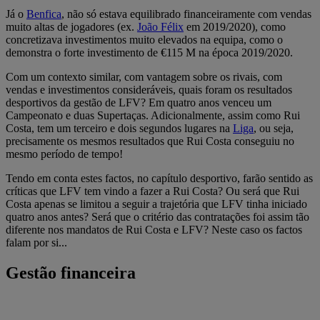
Já o
Benfica
, não só estava equilibrado financeiramente com vendas
muito altas de jogadores (ex.
João Félix
em 2019/2020), como
concretizava investimentos muito elevados na equipa, como o
demonstra o forte investimento de €115 M na época 2019/2020.
Com um contexto similar, com vantagem sobre os rivais, com
vendas e investimentos consideráveis, quais foram os resultados
desportivos da gestão de LFV? Em quatro anos venceu um
Campeonato e duas Supertaças. Adicionalmente, assim como Rui
Costa, tem um terceiro e dois segundos lugares na
Liga
, ou seja,
precisamente os mesmos resultados que Rui Costa conseguiu no
mesmo período de tempo!
Tendo em conta estes factos, no capítulo desportivo, farão sentido as
críticas que LFV tem vindo a fazer a Rui Costa? Ou será que Rui
Costa apenas se limitou a seguir a trajetória que LFV tinha iniciado
quatro anos antes? Será que o critério das contratações foi assim tão
diferente nos mandatos de Rui Costa e LFV? Neste caso os factos
falam por si...
Gestão financeira