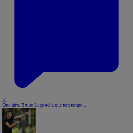
51
Que giro, Bruno Lage acha que tem tempo...