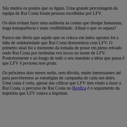
São muitos os pontos que os ligam. Uma grande percentagem da
equipa de Rui Costa foram pessoas escolhidas por LFV.
Os dois evitam fazer uma auditoria às contas que dissipe fantasmas,
traga transparência e mais credibilidade. Afinal o que os separa?
Parece-me óbvio que aquilo que os coloca em lados opostos foi a
falta de solidariedade que Rui Costa demonstrou com LFV. O
primeiro sinal foi o momento da tomada de posse em pleno relvado
onde Rui Costa por nenhuma vez tocou no nome de LFV.
Posteriormente e ao longo de todo o seu mandato a ideia que passa é
que LFV é
persona non grata
.
Os próximos dois meses serão, sem dúvida, muito interessantes até
para percebermos as estratégias de campanha de cada um deles.
Uma coisa é certa, apesar das críticas que LFV tem vindo a fazer a
Rui Costa, o percurso de Rui Costa no
Benfica
é o seguimento da
trajetória que LFV estava a imprimir.