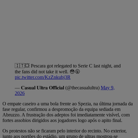
🇮🇹💥 Pescara got relegated to Serie C last night, and
the fans did not take it well. 😳🤬
pic.twitter.com/KzZnkubj3R
— 𝐂𝐚𝐬𝐮𝐚𝐥 𝐔𝐥𝐭𝐫𝐚 𝐎𝐟𝐟𝐢𝐜𝐢𝐚𝐥 (@thecasualultra)
May 9,
2026
O empate caseiro a uma bola frente ao Spezia, na última jornada da
fase regular, confirmou a despromoção da equipa sediada em
Abruzzo. A frustração dos adeptos foi imediatamente visível, com
fortes assobios dirigidos aos jogadores logo após o apito final.
Os protestos não se ficaram pelo interior do recinto. No exterior,
junto aos portões do estádio, um grupo de ultras mostrou-se