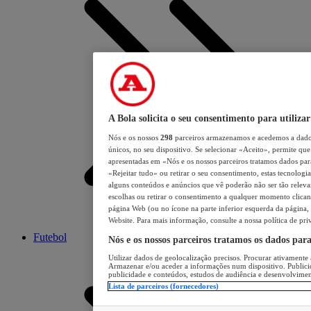
A Bola solicita o seu consentimento para utilizar
Nós e os nossos
298
parceiros armazenamos e acedemos a dados
únicos, no seu dispositivo. Se selecionar «Aceito», permite que 
apresentadas em «Nós e os nossos parceiros tratamos dados para 
«Rejeitar tudo» ou retirar o seu consentimento, estas tecnologia
alguns conteúdos e anúncios que vê poderão não ser tão relevant
escolhas ou retirar o consentimento a qualquer momento clicand
página Web (ou no ícone na parte inferior esquerda da página, s
Website. Para mais informação, consulte a nossa política de pri
Futebol
Nós e os nossos parceiros tratamos os dados par
Utilizar dados de geolocalização precisos. Procurar ativamente a
Armazenar e/ou aceder a informações num dispositivo. Publici
publicidade e conteúdos, estudos de audiência e desenvolvimen
Lista de parceiros (fornecedores)