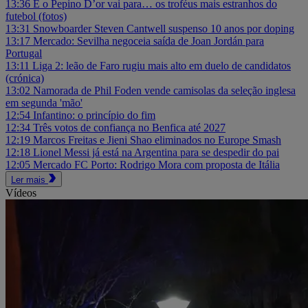
13:36
E o Pepino D’or vai para… os troféus mais estranhos do
futebol (fotos)
13:31
Snowboarder Steven Cantwell suspenso 10 anos por doping
13:17
Mercado: Sevilha negoceia saída de Joan Jordán para
Portugal
13:11
Liga 2: leão de Faro rugiu mais alto em duelo de candidatos
(crónica)
13:02
Namorada de Phil Foden vende camisolas da seleção inglesa
em segunda 'mão'
12:54
Infantino: o princípio do fim
12:34
Três votos de confiança no Benfica até 2027
12:19
Marcos Freitas e Jieni Shao eliminados no Europe Smash
12:18
Lionel Messi já está na Argentina para se despedir do pai
12:05
Mercado FC Porto: Rodrigo Mora com proposta de Itália
Ler mais
Vídeos