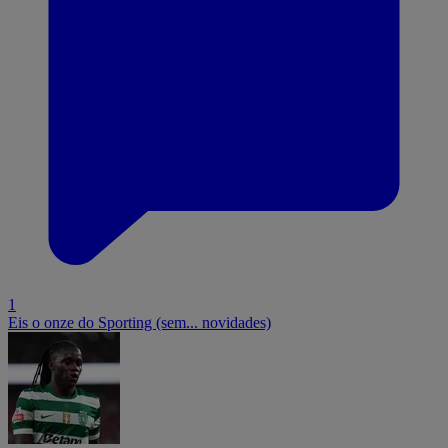
1
Eis o onze do Sporting (sem... novidades)