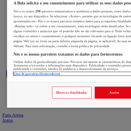
A Bola solicita o seu consentimento para utilizar os seus dados pes
Nós e os nossos
298
parceiros armazenamos e acedemos a dados pessoais, como dados 
únicos, no seu dispositivo. Se selecionar «Aceito», permite que as tecnologias de rastre
apresentadas em «Nós e os nossos parceiros tratamos dados para as seguintes finalidades
«Rejeitar tudo» ou retirar o seu consentimento, estas tecnologias serão desativadas. Se 
alguns conteúdos e anúncios que vê poderão não ser tão relevantes para si. Pode voltar 
escolhas ou retirar o consentimento a qualquer momento clicando na ligação Gerir prefe
página Web (ou no ícone na parte inferior esquerda da página, se aplicável). As suas e
Website. Para mais informação, consulte a nossa política de privacidade.
Nós e os nossos parceiros tratamos os dados para fornecermos:
Utilizar dados de geolocalização precisos. Procurar ativamente as características do disp
Armazenar e/ou aceder a informações num dispositivo. Publicidade e conteúdos perso
publicidade e conteúdos, estudos de audiência e desenvolvimento de serviços.
Lista de parceiros (fornecedores)
Mostrar finalidades
Aceito
Fans Arena
Jogos