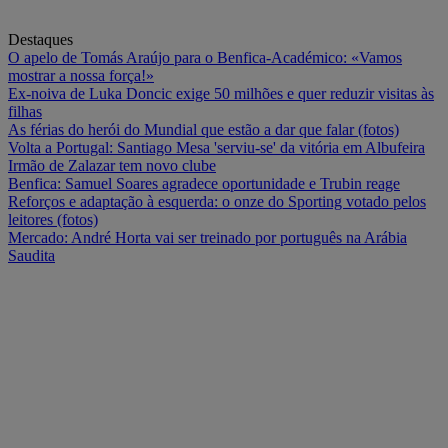
Destaques
O apelo de Tomás Araújo para o Benfica-Académico: «Vamos
mostrar a nossa força!»
Ex-noiva de Luka Doncic exige 50 milhões e quer reduzir visitas às
filhas
As férias do herói do Mundial que estão a dar que falar (fotos)
Volta a Portugal: Santiago Mesa 'serviu-se' da vitória em Albufeira
Irmão de Zalazar tem novo clube
Benfica: Samuel Soares agradece oportunidade e Trubin reage
Reforços e adaptação à esquerda: o onze do Sporting votado pelos
leitores (fotos)
Mercado: André Horta vai ser treinado por português na Arábia
Saudita