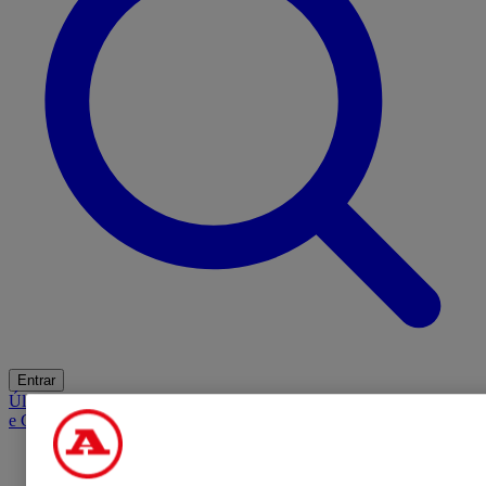
Entrar
Últimas
Mercado
Opinião
iGaming Hub
A BOLA SUGERE
Barba
e Cabelo