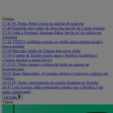
Últimas
17:45
FC Porto: Pepê à porta da galeria de notáveis
17:40
Rusedski atira balde de água fria aos fãs de Carlos Alcaraz
17:35
Volta a Portugal: Santiago Mesa 'serviu-se' da vitória em
Albufeira
17:32
VÍDEO: múltiplas roturas no joelho após entrada brutal e
época perdida
17:19
Mercado: irmão de Zalazar tem novo clube
17:19
O apelo de Tomás Araújo para o Benfica-Académico:
«Vamos mostrar a nossa força!»
17:15
FC Porto: manter a defesa de betão no ataque ao
bicampeonato
16:55
Tiago Margarido: «O grande objetivo é reavivar a mística do
Vitória»
16:53
FC Porto: apresentação da equipa feminina no Dragão
16:47
Liga Europa: dado esmagador mostra que o Benfica 'é de
outro campeonato'
Ler mais
Vídeos