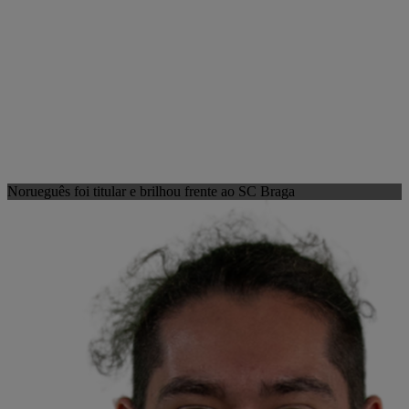
Norueguês foi titular e brilhou frente ao SC Braga