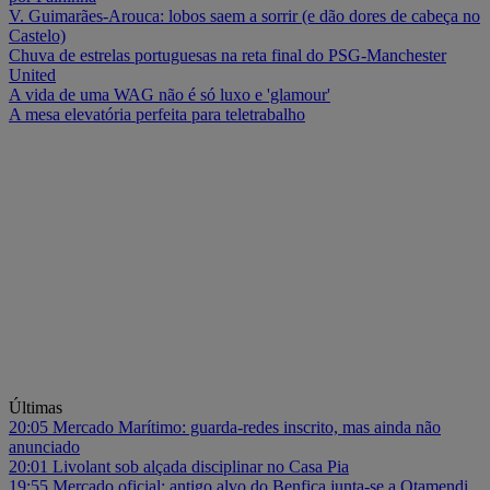
V. Guimarães-Arouca: lobos saem a sorrir (e dão dores de cabeça no
Castelo)
Chuva de estrelas portuguesas na reta final do PSG-Manchester
United
A vida de uma WAG não é só luxo e 'glamour'
A mesa elevatória perfeita para teletrabalho
Últimas
20:05
Mercado Marítimo: guarda-redes inscrito, mas ainda não
anunciado
20:01
Livolant sob alçada disciplinar no Casa Pia
19:55
Mercado oficial: antigo alvo do Benfica junta-se a Otamendi