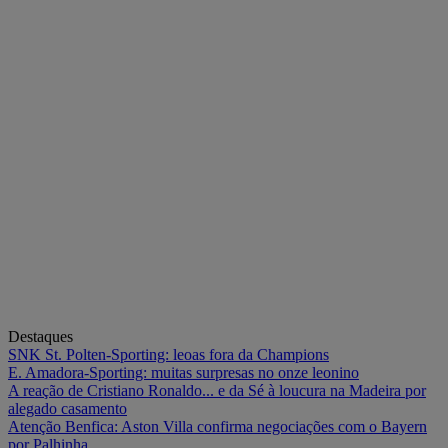
Destaques
SNK St. Polten-Sporting: leoas fora da Champions
E. Amadora-Sporting: muitas surpresas no onze leonino
A reação de Cristiano Ronaldo... e da Sé à loucura na Madeira por
alegado casamento
Atenção Benfica: Aston Villa confirma negociações com o Bayern
por Palhinha