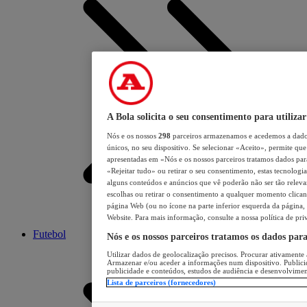
A Bola solicita o seu consentimento para utilizar
Nós e os nossos
298
parceiros armazenamos e acedemos a dados
únicos, no seu dispositivo. Se selecionar «Aceito», permite que 
apresentadas em «Nós e os nossos parceiros tratamos dados para 
«Rejeitar tudo» ou retirar o seu consentimento, estas tecnologia
alguns conteúdos e anúncios que vê poderão não ser tão relevant
escolhas ou retirar o consentimento a qualquer momento clicand
página Web (ou no ícone na parte inferior esquerda da página, s
Website. Para mais informação, consulte a nossa política de pri
Futebol
Nós e os nossos parceiros tratamos os dados par
Utilizar dados de geolocalização precisos. Procurar ativamente a
Armazenar e/ou aceder a informações num dispositivo. Publici
publicidade e conteúdos, estudos de audiência e desenvolvimen
Lista de parceiros (fornecedores)