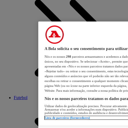
A Bola solicita o seu consentimento para utilizar
Nós e os nossos
298
parceiros armazenamos e acedemos a dados
únicos, no seu dispositivo. Se selecionar «Aceito», permite que 
apresentadas em «Nós e os nossos parceiros tratamos dados para 
«Rejeitar tudo» ou retirar o seu consentimento, estas tecnologia
alguns conteúdos e anúncios que vê poderão não ser tão relevant
escolhas ou retirar o consentimento a qualquer momento clicand
página Web (ou no ícone na parte inferior esquerda da página, s
Website. Para mais informação, consulte a nossa política de pri
Futebol
Nós e os nossos parceiros tratamos os dados par
Utilizar dados de geolocalização precisos. Procurar ativamente a
Armazenar e/ou aceder a informações num dispositivo. Publici
publicidade e conteúdos, estudos de audiência e desenvolvimen
Lista de parceiros (fornecedores)