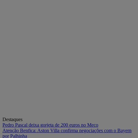
Destaques
Pedro Pascal deixa gorjeta de 200 euros no Meco
Atenção Benfica: Aston Villa confirma negociações com o Bayern
por Palhinha