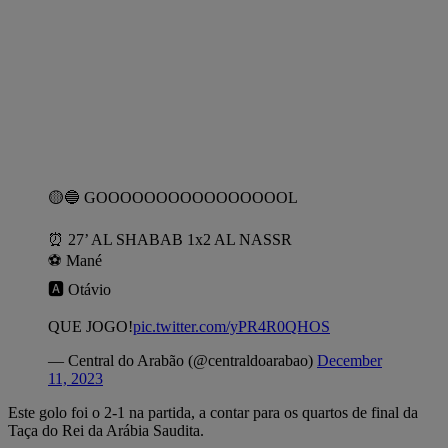
🟡🔵 GOOOOOOOOOOOOOOOOL
⏰️ 27’ AL SHABAB 1x2 AL NASSR
⚽️ Mané
🅰️ Otávio
QUE JOGO!
pic.twitter.com/yPR4R0QHOS
— Central do Arabão (@centraldoarabao)
December
11, 2023
Este golo foi o 2-1 na partida, a contar para os quartos de final da
Taça do Rei da Arábia Saudita.