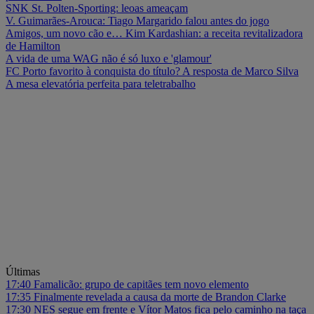
SNK St. Polten-Sporting: leoas ameaçam
V. Guimarães-Arouca: Tiago Margarido falou antes do jogo
Amigos, um novo cão e… Kim Kardashian: a receita revitalizadora
de Hamilton
A vida de uma WAG não é só luxo e 'glamour'
FC Porto favorito à conquista do título? A resposta de Marco Silva
A mesa elevatória perfeita para teletrabalho
Últimas
17:40
Famalicão: grupo de capitães tem novo elemento
17:35
Finalmente revelada a causa da morte de Brandon Clarke
17:30
NES segue em frente e Vítor Matos fica pelo caminho na taça