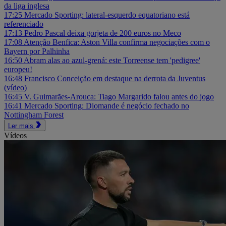
da liga inglesa
17:25
Mercado Sporting: lateral-esquerdo equatoriano está
referenciado
17:13
Pedro Pascal deixa gorjeta de 200 euros no Meco
17:08
Atenção Benfica: Aston Villa confirma negociações com o
Bayern por Palhinha
16:50
Abram alas ao azul-grená: este Torreense tem 'pedigree'
europeu!
16:48
Francisco Conceição em destaque na derrota da Juventus
(vídeo)
16:45
V. Guimarães-Arouca: Tiago Margarido falou antes do jogo
16:41
Mercado Sporting: Diomande é negócio fechado no
Nottingham Forest
Ler mais
Vídeos