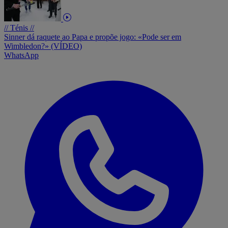
// Ténis //
Sinner dá raquete ao Papa e propõe jogo: «Pode ser em
Wimbledon?» (VÍDEO)
WhatsApp