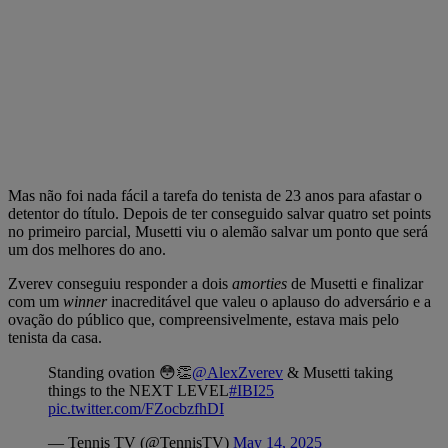
Mas não foi nada fácil a tarefa do tenista de 23 anos para afastar o
detentor do título. Depois de ter conseguido salvar quatro set points
no primeiro parcial, Musetti viu o alemão salvar um ponto que será
um dos melhores do ano.
Zverev conseguiu responder a dois
amorties
de Musetti e finalizar
com um
winner
inacreditável que valeu o aplauso do adversário e a
ovação do público que, compreensivelmente, estava mais pelo
tenista da casa.
Standing ovation 😳👏
@AlexZverev
& Musetti taking
things to the NEXT LEVEL
#IBI25
pic.twitter.com/FZocbzfhDI
— Tennis TV (@TennisTV)
May 14, 2025