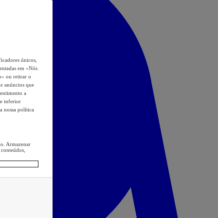
icadores únicos,
esentadas em «Nós
o» ou retirar o
s e anúncios que
sentimento a
e inferior
a nossa política
ção. Armazenar
 conteúdos,