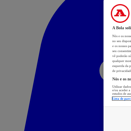
A Bola sol
Nós e os nos
no seu dispos
e os nossos pa
seu consentim
vê poderão não
qualquer mome
esquerda da p
de privacidad
Nós e os n
Utilizar dados
e/ou aceder a
estudos de au
Lista de parc