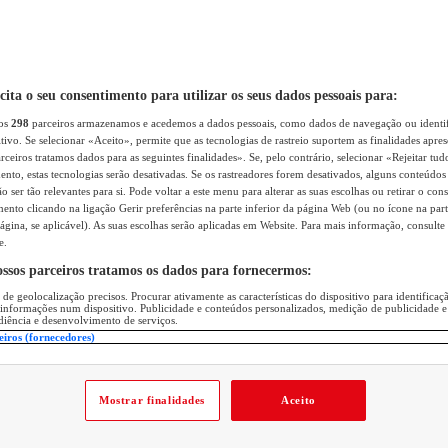
icita o seu consentimento para utilizar os seus dados pessoais para:
sos
298
parceiros armazenamos e acedemos a dados pessoais, como dados de navegação ou identif
itivo. Se selecionar «Aceito», permite que as tecnologias de rastreio suportem as finalidades apr
rceiros tratamos dados para as seguintes finalidades». Se, pelo contrário, selecionar «Rejeitar tud
ento, estas tecnologias serão desativadas. Se os rastreadores forem desativados, alguns conteúdo
 ser tão relevantes para si. Pode voltar a este menu para alterar as suas escolhas ou retirar o con
nto clicando na ligação Gerir preferências na parte inferior da página Web (ou no ícone na part
ágina, se aplicável). As suas escolhas serão aplicadas em Website. Para mais informação, consulte 
e.
ossos parceiros tratamos os dados para fornecermos:
 de geolocalização precisos. Procurar ativamente as características do dispositivo para identifica
 informações num dispositivo. Publicidade e conteúdos personalizados, medição de publicidade e
diência e desenvolvimento de serviços.
eiros (fornecedores)
Mostrar finalidades
Aceito