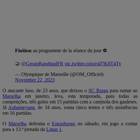
𝐅𝐢𝐧𝐢𝐭𝐢𝐨𝐧 au programme de la séance du jour ⚽️
🤝
@GroupRandstadFR
pic.twitter.com/e4J7K8T4Ty
— Olympique de Marseille (@OM_Officiel)
November 22, 2023
O atacante luso, de 23 anos, que deixou o
SC Braga
para rumar ao
Marselha
em janeiro, leva, esta temporada, para todas as
competições, três golos em 15 partidas com a camisola dos gauleses.
Já
Aubameyang
, de 34 anos, soma cinco tentos e três assistências
em 16 partidas.
O
Marselha
defronta o
Estrasburgo
no sábado, em jogo a contar
para a 13.ª jornada da
Ligue 1
.