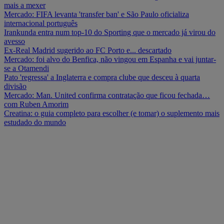
mais a mexer
Mercado: FIFA levanta 'transfer ban' e São Paulo oficializa
internacional português
Irankunda entra num top-10 do Sporting que o mercado já virou do
avesso
Ex-Real Madrid sugerido ao FC Porto e... descartado
Mercado: foi alvo do Benfica, não vingou em Espanha e vai juntar-
se a Otamendi
Pato 'regressa' a Inglaterra e compra clube que desceu à quarta
divisão
Mercado: Man. United confirma contratação que ficou fechada…
com Ruben Amorim
Creatina: o guia completo para escolher (e tomar) o suplemento mais
estudado do mundo