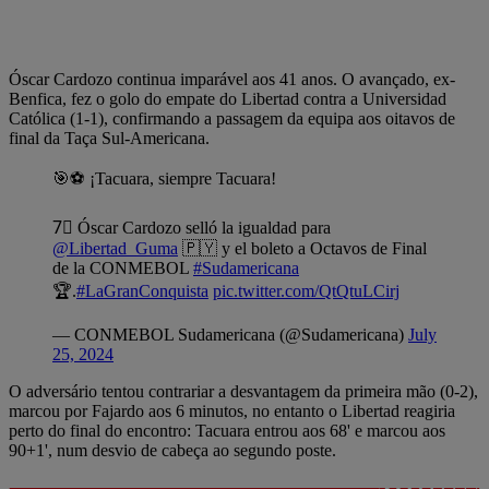
Óscar Cardozo continua imparável aos 41 anos. O avançado, ex-
Benfica, fez o golo do empate do Libertad contra a Universidad
Católica (1-1), confirmando a passagem da equipa aos oitavos de
final da Taça Sul-Americana.
🎯⚽️ ¡Tacuara, siempre Tacuara!
7⃣ Óscar Cardozo selló la igualdad para
@Libertad_Guma
🇵🇾 y el boleto a Octavos de Final
de la CONMEBOL
#Sudamericana
🏆.
#LaGranConquista
pic.twitter.com/QtQtuLCirj
— CONMEBOL Sudamericana (@Sudamericana)
July
25, 2024
O adversário tentou contrariar a desvantagem da primeira mão (0-2),
marcou por Fajardo aos 6 minutos, no entanto o Libertad reagiria
perto do final do encontro: Tacuara entrou aos 68' e marcou aos
90+1', num desvio de cabeça ao segundo poste.