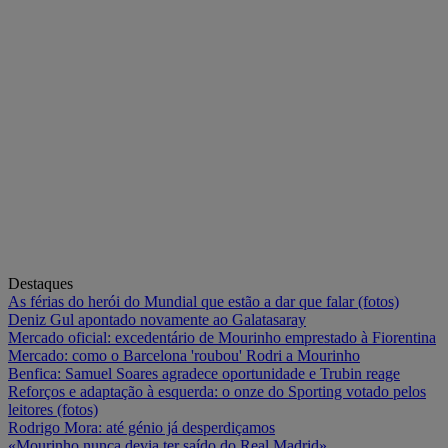
Destaques
As férias do herói do Mundial que estão a dar que falar (fotos)
Deniz Gul apontado novamente ao Galatasaray
Mercado oficial: excedentário de Mourinho emprestado à Fiorentina
Mercado: como o Barcelona 'roubou' Rodri a Mourinho
Benfica: Samuel Soares agradece oportunidade e Trubin reage
Reforços e adaptação à esquerda: o onze do Sporting votado pelos
leitores (fotos)
Rodrigo Mora: até génio já desperdiçamos
«Mourinho nunca devia ter saído do Real Madrid»