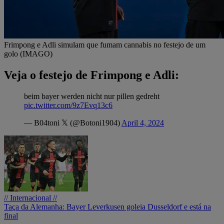
Frimpong e Adli simulam que fumam cannabis no festejo de um
golo (IMAGO)
Veja o festejo de Frimpong e Adli:
beim bayer werden nicht nur pillen gedreht
pic.twitter.com/9z7Evq13c6
— B04toni 𝕏 (@Botoni1904)
April 4, 2024
// Internacional //
Taça da Alemanha: Bayer Leverkusen goleia Dusseldorf e está na
final