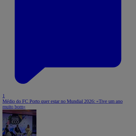
1
Médio do FC Porto quer estar no Mundial 2026: «Tive um ano
muito bom»