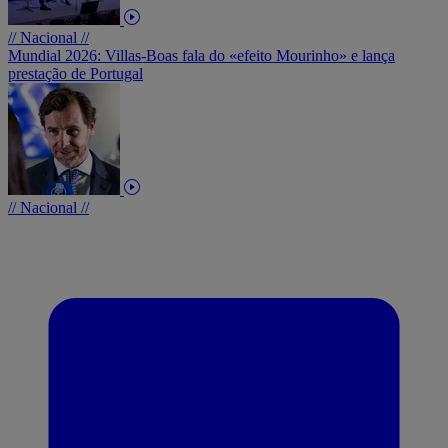
// Nacional //
Mundial 2026: Villas-Boas fala do «efeito Mourinho» e lança
prestação de Portugal
// Nacional //