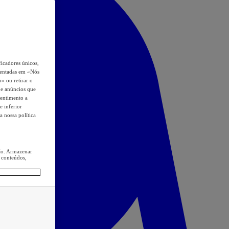
icadores únicos,
esentadas em «Nós
o» ou retirar o
s e anúncios que
sentimento a
e inferior
a nossa política
ção. Armazenar
 conteúdos,