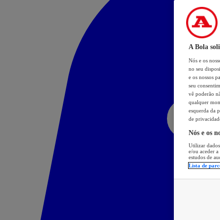
A Bola sol
Nós e os nos
no seu dispos
e os nossos pa
seu consentim
vê poderão não
qualquer mome
esquerda da p
de privacidad
Nós e os n
Utilizar dados
e/ou aceder a
estudos de au
Lista de parc