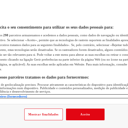
icita o seu consentimento para utilizar os seus dados pessoais para:
sos
298
parceiros armazenamos e acedemos a dados pessoais, como dados de navegação ou identif
itivo. Se selecionar «Aceito», permite que as tecnologias de rastreio suportem as finalidades apr
rceiros tratamos dados para as seguintes finalidades». Se, pelo contrário, selecionar «Rejeitar tud
ento, estas tecnologias serão desativadas. Se os rastreadores forem desativados, alguns conteúdo
 ser tão relevantes para si. Pode voltar a este menu para alterar as suas escolhas ou retirar o con
nto clicando na ligação Gerir preferências na parte inferior da página Web (ou no ícone na part
ágina, se aplicável). As suas escolhas serão aplicadas em Website. Para mais informação, consulte 
e.
ossos parceiros tratamos os dados para fornecermos:
 de geolocalização precisos. Procurar ativamente as características do dispositivo para identifica
 informações num dispositivo. Publicidade e conteúdos personalizados, medição de publicidade e
diência e desenvolvimento de serviços.
eiros (fornecedores)
Mostrar finalidades
Aceito