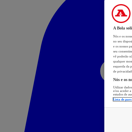
A Bola sol
Nós e os nos
no seu dispos
e os nossos pa
seu consentim
vê poderão não
qualquer mome
esquerda da p
de privacidad
Nós e os n
Utilizar dados
e/ou aceder a
estudos de au
Lista de parc