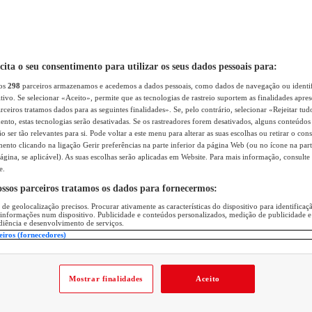
icita o seu consentimento para utilizar os seus dados pessoais para:
sos
298
parceiros armazenamos e acedemos a dados pessoais, como dados de navegação ou identif
itivo. Se selecionar «Aceito», permite que as tecnologias de rastreio suportem as finalidades apr
rceiros tratamos dados para as seguintes finalidades». Se, pelo contrário, selecionar «Rejeitar tud
ento, estas tecnologias serão desativadas. Se os rastreadores forem desativados, alguns conteúdo
 ser tão relevantes para si. Pode voltar a este menu para alterar as suas escolhas ou retirar o con
nto clicando na ligação Gerir preferências na parte inferior da página Web (ou no ícone na part
ágina, se aplicável). As suas escolhas serão aplicadas em Website. Para mais informação, consulte 
e.
ossos parceiros tratamos os dados para fornecermos:
 de geolocalização precisos. Procurar ativamente as características do dispositivo para identifica
 informações num dispositivo. Publicidade e conteúdos personalizados, medição de publicidade e
diência e desenvolvimento de serviços.
eiros (fornecedores)
Mostrar finalidades
Aceito