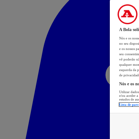
A Bola sol
Nós e os nos
no seu dispos
e os nossos pa
seu consentim
vê poderão não
qualquer mome
esquerda da p
de privacidad
Nós e os n
Utilizar dados
e/ou aceder a
estudos de au
Lista de parc