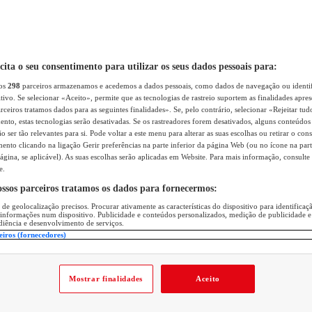
icita o seu consentimento para utilizar os seus dados pessoais para:
sos
298
parceiros armazenamos e acedemos a dados pessoais, como dados de navegação ou identif
itivo. Se selecionar «Aceito», permite que as tecnologias de rastreio suportem as finalidades apr
rceiros tratamos dados para as seguintes finalidades». Se, pelo contrário, selecionar «Rejeitar tud
ento, estas tecnologias serão desativadas. Se os rastreadores forem desativados, alguns conteúdo
 ser tão relevantes para si. Pode voltar a este menu para alterar as suas escolhas ou retirar o con
nto clicando na ligação Gerir preferências na parte inferior da página Web (ou no ícone na part
ágina, se aplicável). As suas escolhas serão aplicadas em Website. Para mais informação, consulte 
e.
ossos parceiros tratamos os dados para fornecermos:
 de geolocalização precisos. Procurar ativamente as características do dispositivo para identifica
 informações num dispositivo. Publicidade e conteúdos personalizados, medição de publicidade e
diência e desenvolvimento de serviços.
eiros (fornecedores)
Mostrar finalidades
Aceito