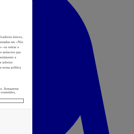
icadores únicos,
esentadas em «Nós
o» ou retirar o
s e anúncios que
sentimento a
e inferior
a nossa política
ção. Armazenar
 conteúdos,