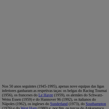
Nos 50 anos seguintes (1945-1995), apenas nove equipas das ligas
inferiores ganharam as respetivas taças: os belgas do Racing Tournai
(1956), os franceses do
Le Havre
(1959), os alemães do Schwarz-
Weiss Essen (1959) e do Hannover 96 (1992), os italianos do
Nápoles (1962), os ingleses do
Sunderland
(1973), do
Southampton
(1976) e do
West Ham
(1980) e, por fim, os turcos do Ankaragucu