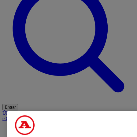
Entrar
Últimas
Mercado
Opinião
iGaming Hub
A BOLA SUGERE
Barba
e Cabelo