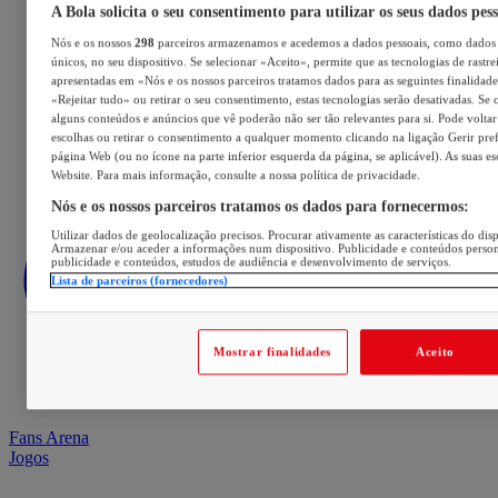
A Bola solicita o seu consentimento para utilizar os seus dados pes
Nós e os nossos
298
parceiros armazenamos e acedemos a dados pessoais, como dados 
únicos, no seu dispositivo. Se selecionar «Aceito», permite que as tecnologias de rastre
apresentadas em «Nós e os nossos parceiros tratamos dados para as seguintes finalidades
«Rejeitar tudo» ou retirar o seu consentimento, estas tecnologias serão desativadas. Se 
alguns conteúdos e anúncios que vê poderão não ser tão relevantes para si. Pode voltar 
escolhas ou retirar o consentimento a qualquer momento clicando na ligação Gerir prefe
página Web (ou no ícone na parte inferior esquerda da página, se aplicável). As suas e
Website. Para mais informação, consulte a nossa política de privacidade.
Nós e os nossos parceiros tratamos os dados para fornecermos:
Utilizar dados de geolocalização precisos. Procurar ativamente as características do disp
Armazenar e/ou aceder a informações num dispositivo. Publicidade e conteúdos perso
publicidade e conteúdos, estudos de audiência e desenvolvimento de serviços.
Lista de parceiros (fornecedores)
Mostrar finalidades
Aceito
Fans Arena
Jogos