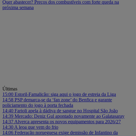
Quer abastecer? Preços dos combustíveis com forte queda na
próxima semana
Últimas
15:00
Estoril-Famalicão: siga aqui o jogo de estreia da Liga
14:58
PSP demarca-se da ‘fan zone’ do Benfica e garante
policiamento do jogo à porta fechada
14:40
Farioli apela à dádiva de sangue no Hospital São João
14:39
Mercado: Deniz Gul apontado novamente ao Galatasaray
14:37
Alverca apresenta os novos equipamentos para 2026/27
14:30
A leoa que vem do frio
14:06
Federação norueguesa exige demissão de Infantino da