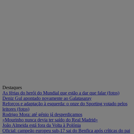
Destaques
As férias do herói do Mundial que estão a dar que falar (fotos)
Deniz Gul apontado novamente ao Galatasaray
Reforços e adaptação à esquerda: o onze do Sporting votado pelos
leitores (fotos)
Rodrigo Mora: até génio já desperdiçamos
«Mourinho nunca devia ter saído do Real Madrid»
João Almeida está fora da Volta à Polónia
Oficial: campeão europeu sub-17 sai do Benfica após críticas do pai