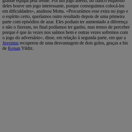
grande equipa pela frente. Foi um jogo aberto, no flanco esquerdo
deles houve um jogo interessante, porque conseguimos colocá-los
em dificuldades», analisou Motta. «Procurámos esse extra no jogo e
o espírito certo, queríamos outro resultado depois de uma primeira
parte com episódios de azar. Eles podiam ter aumentado a diferença
e não o fizeram, no final podíamos ter ganho, mas temos de perceber
porque é que às vezes nos saímos bem e outras vezes sofremos com
o jogo do adversário», disse, em relação à segunda parte, em que a
Juventus
recuperou de uma desvantagem de dois golos, graças a bis
de
Kenan
Yildiz.