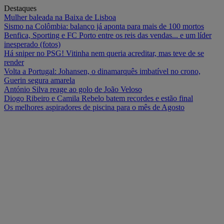
Destaques
Mulher baleada na Baixa de Lisboa
Sismo na Colômbia: balanço já aponta para mais de 100 mortos
Benfica, Sporting e FC Porto entre os reis das vendas... e um líder
inesperado (fotos)
Há sniper no PSG! Vitinha nem queria acreditar, mas teve de se
render
Volta a Portugal: Johansen, o dinamarquês imbatível no crono,
Guerin segura amarela
António Silva reage ao golo de João Veloso
Diogo Ribeiro e Camila Rebelo batem recordes e estão final
Os melhores aspiradores de piscina para o mês de Agosto