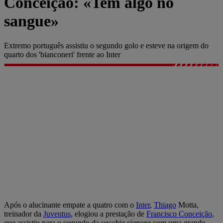
Conceição: «Tem algo no
sangue»
Extremo português assistiu o segundo golo e esteve na origem do
quarto dos 'bianconeri' frente ao Inter
Após o alucinante empate a quatro com o
Inter
,
Thiago
Motta,
treinador da
Juventus
, elogiou a prestação de
Francisco Conceição
,
que assistiu para o segundo da
vecchia signora
com uma grande