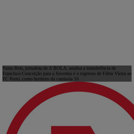
Nuno Reis, jornalista de A BOLA, analisa a transferência de
Francisco Conceição para a Juventus e o regresso de Fábio Vieira ao
FC Porto, como herdeiro da camisola 10