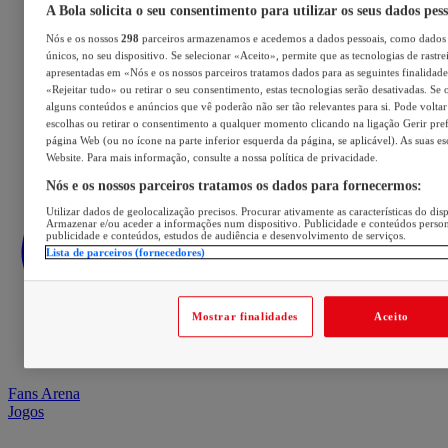
A Bola solicita o seu consentimento para utilizar os seus dados pes
Nós e os nossos
298
parceiros armazenamos e acedemos a dados pessoais, como dados 
únicos, no seu dispositivo. Se selecionar «Aceito», permite que as tecnologias de rastre
apresentadas em «Nós e os nossos parceiros tratamos dados para as seguintes finalidades
«Rejeitar tudo» ou retirar o seu consentimento, estas tecnologias serão desativadas. Se 
alguns conteúdos e anúncios que vê poderão não ser tão relevantes para si. Pode voltar 
escolhas ou retirar o consentimento a qualquer momento clicando na ligação Gerir prefe
página Web (ou no ícone na parte inferior esquerda da página, se aplicável). As suas e
Website. Para mais informação, consulte a nossa política de privacidade.
Nós e os nossos parceiros tratamos os dados para fornecermos:
Utilizar dados de geolocalização precisos. Procurar ativamente as características do disp
Armazenar e/ou aceder a informações num dispositivo. Publicidade e conteúdos perso
publicidade e conteúdos, estudos de audiência e desenvolvimento de serviços.
Lista de parceiros (fornecedores)
Mostrar finalidades
Aceito
Fans Arena
Jogos