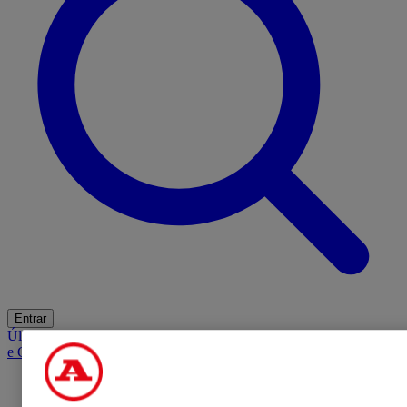
Entrar
Últimas
Mercado
Opinião
iGaming Hub
A BOLA SUGERE
Barba
e Cabelo