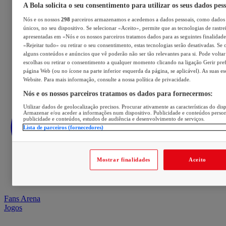
A Bola solicita o seu consentimento para utilizar os seus dados pes
Nós e os nossos
298
parceiros armazenamos e acedemos a dados pessoais, como dados 
únicos, no seu dispositivo. Se selecionar «Aceito», permite que as tecnologias de rastre
apresentadas em «Nós e os nossos parceiros tratamos dados para as seguintes finalidades
«Rejeitar tudo» ou retirar o seu consentimento, estas tecnologias serão desativadas. Se 
alguns conteúdos e anúncios que vê poderão não ser tão relevantes para si. Pode voltar 
escolhas ou retirar o consentimento a qualquer momento clicando na ligação Gerir prefe
página Web (ou no ícone na parte inferior esquerda da página, se aplicável). As suas e
Website. Para mais informação, consulte a nossa política de privacidade.
Nós e os nossos parceiros tratamos os dados para fornecermos:
Utilizar dados de geolocalização precisos. Procurar ativamente as características do disp
Armazenar e/ou aceder a informações num dispositivo. Publicidade e conteúdos perso
publicidade e conteúdos, estudos de audiência e desenvolvimento de serviços.
Lista de parceiros (fornecedores)
Mostrar finalidades
Aceito
Fans Arena
Jogos