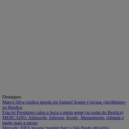
Destaques
Marco Silva explica aposta em Samuel Soares e recusa «facilitismo»
no Benfica
Esta lei Prestianni calou a boca a muita gente (as notas do Benfica)
MERCADO: Akliouche, Ederson, Kostic, Mastantuono, Almada e
muito mais a mexer
Mercado: FIFA levanta 'transfer ban' e São Paulo oficializa