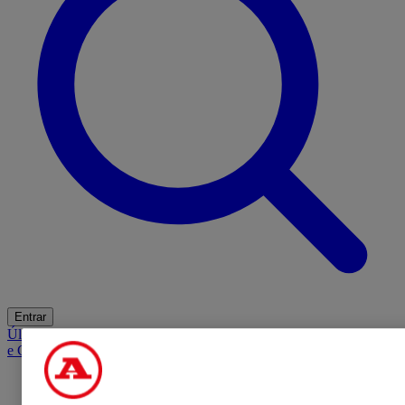
Entrar
Últimas
Mercado
Opinião
iGaming Hub
A BOLA SUGERE
Barba
e Cabelo