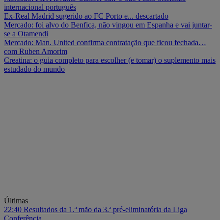
internacional português
Ex-Real Madrid sugerido ao FC Porto e... descartado
Mercado: foi alvo do Benfica, não vingou em Espanha e vai juntar-
se a Otamendi
Mercado: Man. United confirma contratação que ficou fechada…
com Ruben Amorim
Creatina: o guia completo para escolher (e tomar) o suplemento mais
estudado do mundo
Últimas
22:40
Resultados da 1.ª mão da 3.ª pré-eliminatória da Liga
Conferência