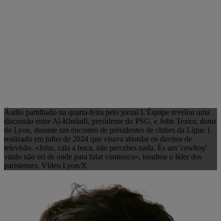
Áudio partilhado na quarta-feira pelo jornal L'Équipe revelou uma
discussão entre Al-Khelaifi, presidente do PSG, e John Textor, dono
do Lyon, durante um encontro de presidentes de clubes da Ligue 1
realizado em julho de 2024 que visava abordar os direitos de
televisão. «John, cala a boca, não percebes nada. És um 'cowboy'
vindo não sei de onde para falar connosco», insultou o líder dos
parisienses. Vídeo Lyon/X